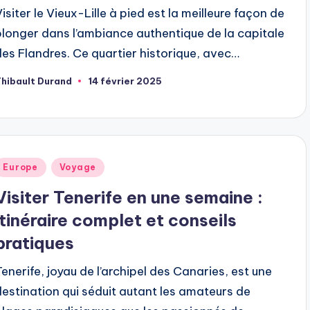
Visiter le Vieux-Lille à pied est la meilleure façon de
plonger dans l’ambiance authentique de la capitale
des Flandres. Ce quartier historique, avec…
hibault Durand
14 février 2025
ubliée
ar
ublié
Europe
Voyage
dans
Visiter Tenerife en une semaine :
itinéraire complet et conseils
pratiques
Tenerife, joyau de l’archipel des Canaries, est une
destination qui séduit autant les amateurs de