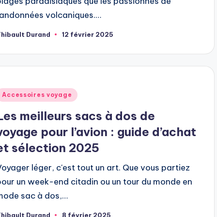
plages paradisiaques que les passionnés de
randonnées volcaniques.…
hibault Durand
12 février 2025
ubliée
ar
ublié
Accessoires voyage
dans
Les meilleurs sacs à dos de
voyage pour l’avion : guide d’achat
et sélection 2025
Voyager léger, c'est tout un art. Que vous partiez
pour un week-end citadin ou un tour du monde en
mode sac à dos,…
hibault Durand
8 février 2025