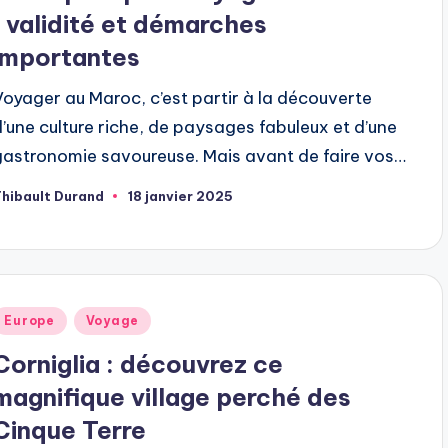
: validité et démarches
importantes
Voyager au Maroc, c’est partir à la découverte
d’une culture riche, de paysages fabuleux et d’une
gastronomie savoureuse. Mais avant de faire vos…
hibault Durand
18 janvier 2025
ubliée
ar
ublié
Europe
Voyage
dans
Corniglia : découvrez ce
magnifique village perché des
Cinque Terre