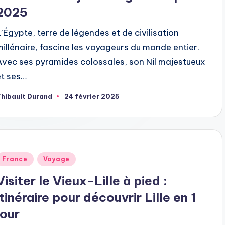
2025
L’Égypte, terre de légendes et de civilisation
millénaire, fascine les voyageurs du monde entier.
Avec ses pyramides colossales, son Nil majestueux
et ses…
hibault Durand
24 février 2025
ubliée
ar
ublié
France
Voyage
dans
Visiter le Vieux-Lille à pied :
itinéraire pour découvrir Lille en 1
jour