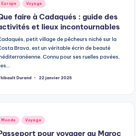
ublié
Europe
Voyage
dans
Que faire à Cadaqués : guide des
activités et lieux incontournables
Cadaqués, petit village de pêcheurs niché sur la
Costa Brava, est un véritable écrin de beauté
méditerranéenne. Connu pour ses ruelles pavées,
ses…
hibault Durand
22 janvier 2025
ubliée
ar
ublié
Monde
Voyage
dans
Passeport pour voyager au Maroc