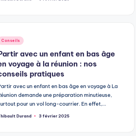
ubliée
ar
ublié
Conseils
dans
Partir avec un enfant en bas âge
en voyage à la réunion​ : nos
conseils pratiques
Partir avec un enfant en bas âge en voyage à La
Réunion demande une préparation minutieuse,
surtout pour un vol long-courrier. En effet,…
hibault Durand
3 février 2025
ubliée
ar