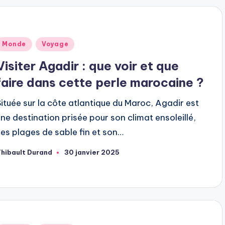
ublié
Monde
Voyage
dans
Visiter Agadir : que voir et que
faire dans cette perle marocaine ?
Située sur la côte atlantique du Maroc, Agadir est
une destination prisée pour son climat ensoleillé,
ses plages de sable fin et son…
hibault Durand
30 janvier 2025
ubliée
ar