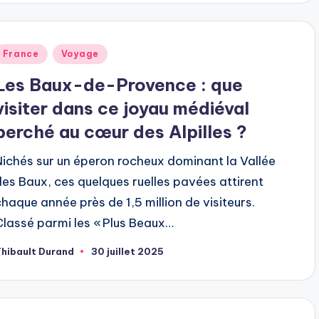
ublié
France
Voyage
dans
Les Baux-de-Provence : que
visiter dans ce joyau médiéval
perché au cœur des Alpilles ?
Nichés sur un éperon rocheux dominant la Vallée
des Baux, ces quelques ruelles pavées attirent
chaque année près de 1,5 million de visiteurs.
Classé parmi les « Plus Beaux…
hibault Durand
30 juillet 2025
ubliée
ar