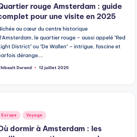
dans
Quartier rouge Amsterdam : guide
complet pour une visite en 2025
Nichée au cœur du centre historique
d’Amsterdam, le quartier rouge – aussi appelé "Red
ight District" ou "De Wallen" – intrigue, fascine et
parfois dérange.…
hibault Durand
12 juillet 2025
ubliée
ar
ublié
Europe
Voyage
dans
Où dormir à Amsterdam : les