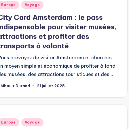
ublié
Europe
Voyage
dans
City Card Amsterdam : le pass
indispensable pour visiter musées,
attractions et profiter des
transports à volonté
Vous prévoyez de visiter Amsterdam et cherchez
un moyen simple et économique de profiter à fond
des musées, des attractions touristiques et des…
hibault Durand
21 juillet 2025
ubliée
ar
ublié
Europe
Voyage