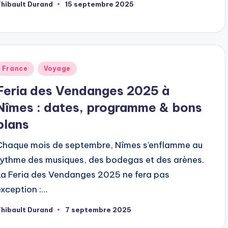
hibault Durand
15 septembre 2025
ubliée
ar
ublié
France
Voyage
dans
Feria des Vendanges 2025 à
Nîmes : dates, programme & bons
plans
Chaque mois de septembre, Nîmes s’enflamme au
rythme des musiques, des bodegas et des arènes.
La Feria des Vendanges 2025 ne fera pas
exception :…
hibault Durand
7 septembre 2025
ubliée
ar