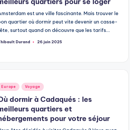
meilleurs quartiers pour se loger
Amsterdam est une ville fascinante. Mais trouver le
bon quartier où dormir peut vite devenir un casse-
tête, surtout quand on découvre que les tarifs…
hibault Durand
26 juin 2025
ubliée
ar
ublié
Europe
Voyage
dans
Où dormir à Cadaqués : les
meilleurs quartiers et
hébergements pour votre séjour