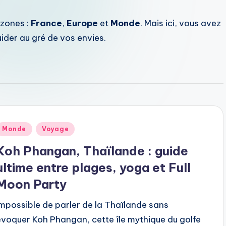
 zones :
France
,
Europe
et
Monde
. Mais ici, vous avez
ider au gré de vos envies.
ublié
Monde
Voyage
dans
Koh Phangan, Thaïlande : guide
ultime entre plages, yoga et Full
Moon Party
Impossible de parler de la Thaïlande sans
évoquer Koh Phangan, cette île mythique du golfe