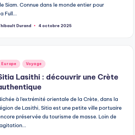
de Siam. Connue dans le monde entier pour
sa Full…
hibault Durand
4 octobre 2025
ubliée
ar
ublié
Europe
Voyage
dans
Sitia Lasithi : découvrir une Crète
authentique
Nichée à l’extrémité orientale de la Crète, dans la
égion de Lasithi, Sitia est une petite ville portuaire
encore préservée du tourisme de masse. Loin de
l’agitation…